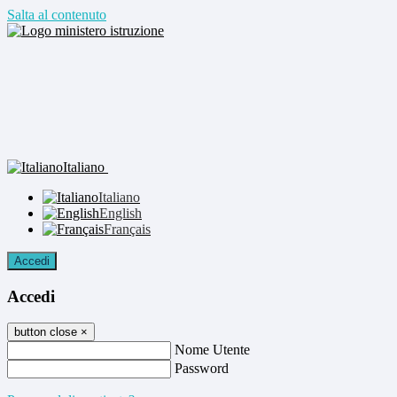
Salta al contenuto
Italiano
Italiano
English
Français
Accedi
Accedi
button close
×
Nome Utente
Password