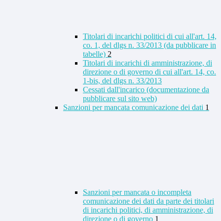
Titolari di incarichi politici di cui all'art. 14,
co. 1, del dlgs n. 33/2013 (da pubblicare in
tabelle)
2
Titolari di incarichi di amministrazione, di
direzione o di governo di cui all'art. 14, co.
1-bis, del dlgs n. 33/2013
Cessati dall'incarico (documentazione da
pubblicare sul sito web)
Sanzioni per mancata comunicazione dei dati
1
Sanzioni per mancata o incompleta
comunicazione dei dati da parte dei titolari
di incarichi politici, di amministrazione, di
direzione o di governo
1