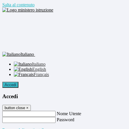
Salta al contenuto
Italiano
Italiano
English
Français
Accedi
Accedi
button close
×
Nome Utente
Password