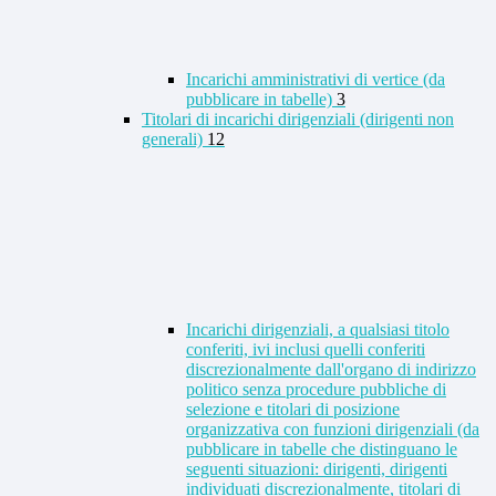
Incarichi amministrativi di vertice (da
pubblicare in tabelle)
3
Titolari di incarichi dirigenziali (dirigenti non
generali)
12
Incarichi dirigenziali, a qualsiasi titolo
conferiti, ivi inclusi quelli conferiti
discrezionalmente dall'organo di indirizzo
politico senza procedure pubbliche di
selezione e titolari di posizione
organizzativa con funzioni dirigenziali (da
pubblicare in tabelle che distinguano le
seguenti situazioni: dirigenti, dirigenti
individuati discrezionalmente, titolari di