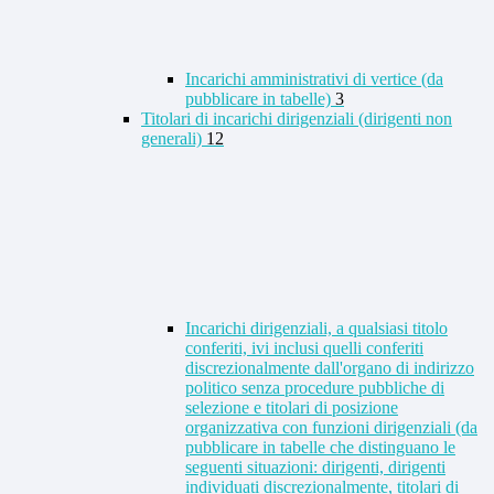
Incarichi amministrativi di vertice (da
pubblicare in tabelle)
3
Titolari di incarichi dirigenziali (dirigenti non
generali)
12
Incarichi dirigenziali, a qualsiasi titolo
conferiti, ivi inclusi quelli conferiti
discrezionalmente dall'organo di indirizzo
politico senza procedure pubbliche di
selezione e titolari di posizione
organizzativa con funzioni dirigenziali (da
pubblicare in tabelle che distinguano le
seguenti situazioni: dirigenti, dirigenti
individuati discrezionalmente, titolari di