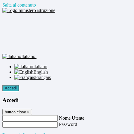
Salta al contenuto
Italiano
Italiano
English
Français
Accedi
Accedi
button close
×
Nome Utente
Password