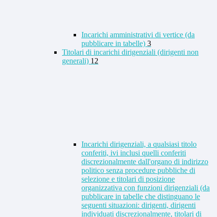
Incarichi amministrativi di vertice (da
pubblicare in tabelle)
3
Titolari di incarichi dirigenziali (dirigenti non
generali)
12
Incarichi dirigenziali, a qualsiasi titolo
conferiti, ivi inclusi quelli conferiti
discrezionalmente dall'organo di indirizzo
politico senza procedure pubbliche di
selezione e titolari di posizione
organizzativa con funzioni dirigenziali (da
pubblicare in tabelle che distinguano le
seguenti situazioni: dirigenti, dirigenti
individuati discrezionalmente, titolari di