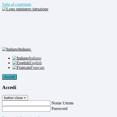
Salta al contenuto
Italiano
Italiano
English
Français
Accedi
Accedi
button close
×
Nome Utente
Password