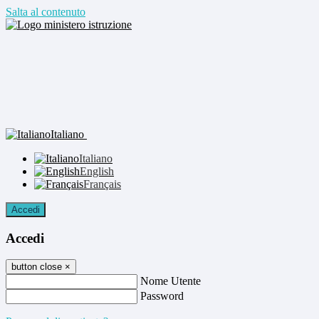
Salta al contenuto
Italiano
Italiano
English
Français
Accedi
Accedi
button close
×
Nome Utente
Password