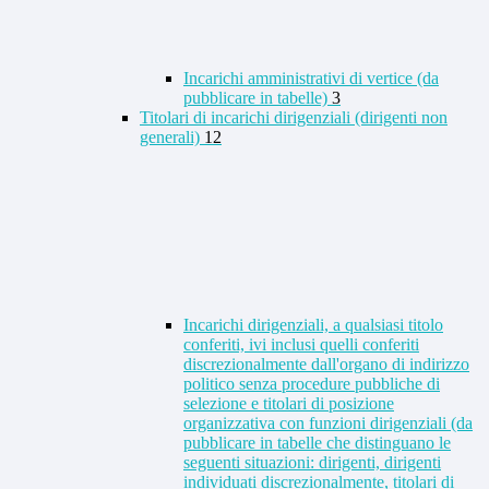
Incarichi amministrativi di vertice (da
pubblicare in tabelle)
3
Titolari di incarichi dirigenziali (dirigenti non
generali)
12
Incarichi dirigenziali, a qualsiasi titolo
conferiti, ivi inclusi quelli conferiti
discrezionalmente dall'organo di indirizzo
politico senza procedure pubbliche di
selezione e titolari di posizione
organizzativa con funzioni dirigenziali (da
pubblicare in tabelle che distinguano le
seguenti situazioni: dirigenti, dirigenti
individuati discrezionalmente, titolari di