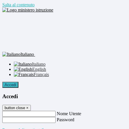
Salta al contenuto
Italiano
Italiano
English
Français
Accedi
Accedi
button close
×
Nome Utente
Password