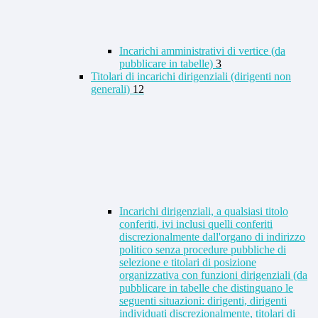
Incarichi amministrativi di vertice (da
pubblicare in tabelle)
3
Titolari di incarichi dirigenziali (dirigenti non
generali)
12
Incarichi dirigenziali, a qualsiasi titolo
conferiti, ivi inclusi quelli conferiti
discrezionalmente dall'organo di indirizzo
politico senza procedure pubbliche di
selezione e titolari di posizione
organizzativa con funzioni dirigenziali (da
pubblicare in tabelle che distinguano le
seguenti situazioni: dirigenti, dirigenti
individuati discrezionalmente, titolari di