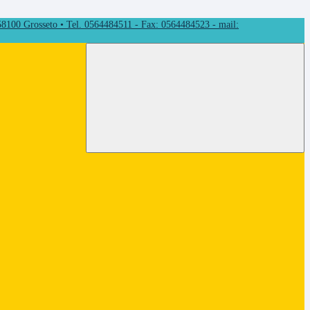
 58100 Grosseto • Tel. 0564484511 - Fax: 0564484523 - mail: