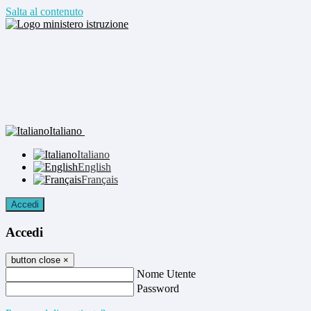
Salta al contenuto
Italiano
Italiano
English
Français
Accedi
Accedi
button close
×
Nome Utente
Password