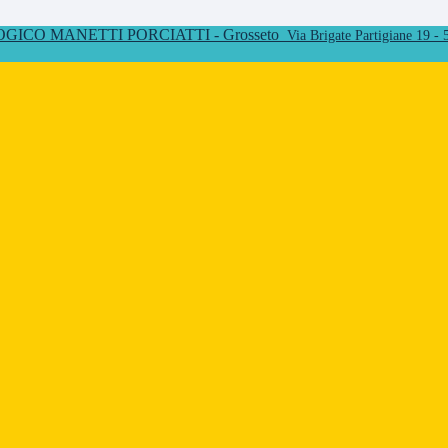
ICO MANETTI PORCIATTI - Grosseto
Via Brigate Partigiane 19 -