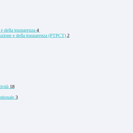
 e della trasparenza
4
rruzione e della trasparenza (PTPCT)
2
tività
18
stionale
3