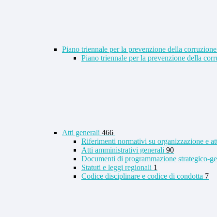
Piano triennale per la prevenzione della corruzione
Piano triennale per la prevenzione della co
Atti generali
466
Riferimenti normativi su organizzazione e at
Atti amministrativi generali
90
Documenti di programmazione strategico-ge
Statuti e leggi regionali
1
Codice disciplinare e codice di condotta
7