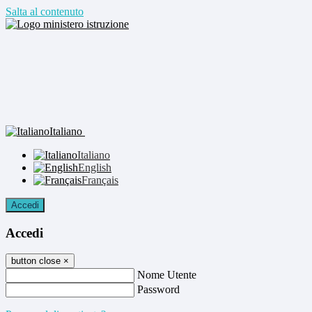
Salta al contenuto
Italiano
Italiano
English
Français
Accedi
Accedi
button close
×
Nome Utente
Password