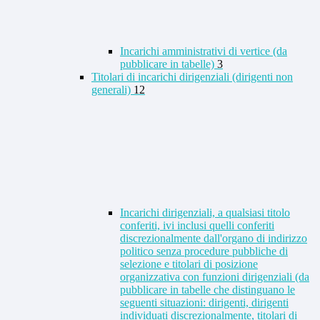
Incarichi amministrativi di vertice (da
pubblicare in tabelle)
3
Titolari di incarichi dirigenziali (dirigenti non
generali)
12
Incarichi dirigenziali, a qualsiasi titolo
conferiti, ivi inclusi quelli conferiti
discrezionalmente dall'organo di indirizzo
politico senza procedure pubbliche di
selezione e titolari di posizione
organizzativa con funzioni dirigenziali (da
pubblicare in tabelle che distinguano le
seguenti situazioni: dirigenti, dirigenti
individuati discrezionalmente, titolari di