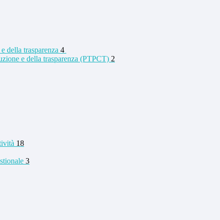
 e della trasparenza
4
rruzione e della trasparenza (PTPCT)
2
tività
18
stionale
3