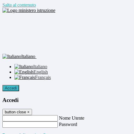
Salta al contenuto
Italiano
Italiano
English
Français
Accedi
Accedi
button close
×
Nome Utente
Password