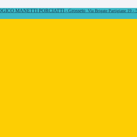
ICO MANETTI PORCIATTI - Grosseto
Via Brigate Partigiane 19 -