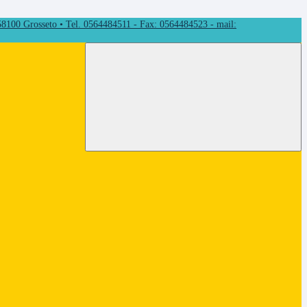
 58100 Grosseto • Tel. 0564484511 - Fax: 0564484523 - mail: