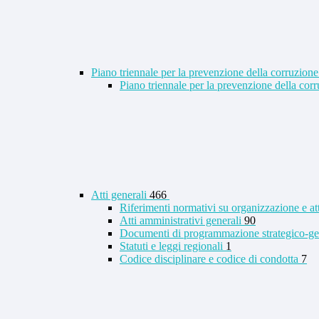
Piano triennale per la prevenzione della corruzione
Piano triennale per la prevenzione della co
Atti generali
466
Riferimenti normativi su organizzazione e at
Atti amministrativi generali
90
Documenti di programmazione strategico-ge
Statuti e leggi regionali
1
Codice disciplinare e codice di condotta
7