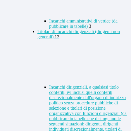
Incarichi amministrativi di vertice (da
pubblicare in tabelle)
3
Titolari di incarichi dirigenziali (dirigenti non
generali)
12
Incarichi dirigenziali, a qualsiasi titolo
conferiti, ivi inclusi quelli conferiti
discrezionalmente dall'organo di indirizzo
politico senza procedure pubbliche di
selezione e titolari di posizione
organizzativa con funzioni dirigenziali (da
pubblicare in tabelle che distinguano le
seguenti situazioni: dirigenti, dirigenti
individuati discrezionalmente, titolari di