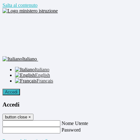
Salta al contenuto
Italiano
Italiano
English
Français
Accedi
Accedi
button close
×
Nome Utente
Password