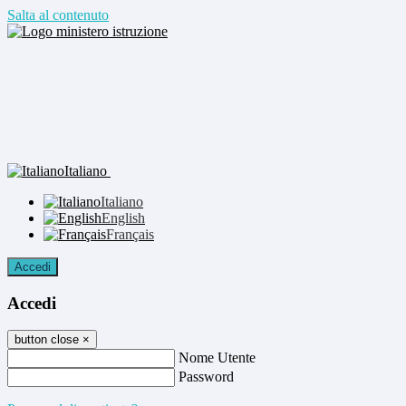
Salta al contenuto
Italiano
Italiano
English
Français
Accedi
Accedi
button close
×
Nome Utente
Password