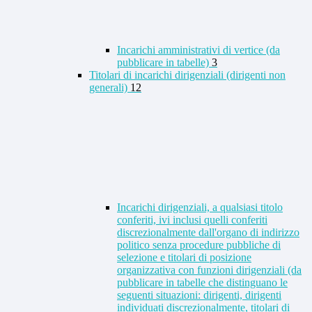
Incarichi amministrativi di vertice (da
pubblicare in tabelle)
3
Titolari di incarichi dirigenziali (dirigenti non
generali)
12
Incarichi dirigenziali, a qualsiasi titolo
conferiti, ivi inclusi quelli conferiti
discrezionalmente dall'organo di indirizzo
politico senza procedure pubbliche di
selezione e titolari di posizione
organizzativa con funzioni dirigenziali (da
pubblicare in tabelle che distinguano le
seguenti situazioni: dirigenti, dirigenti
individuati discrezionalmente, titolari di