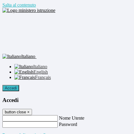
Salta al contenuto
Italiano
Italiano
English
Français
Accedi
Accedi
button close
×
Nome Utente
Password