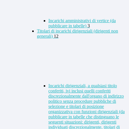
Incarichi amministrativi di vertice (da
pubblicare in tabelle)
3
Titolari di incarichi dirigenziali (dirigenti non
generali)
12
Incarichi dirigenziali, a qualsiasi titolo
conferiti, ivi inclusi quelli conferiti
discrezionalmente dall'organo di indirizzo
politico senza procedure pubbliche di
selezione e titolari di posizione
organizzativa con funzioni dirigenziali (da
pubblicare in tabelle che distinguano le
seguenti situazioni: dirigenti, dirigenti
individuati discrezionalmente, titolari di