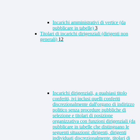
Incarichi amministrativi di vertice (da
pubblicare in tabelle)
3
Titolari di incarichi dirigenziali (dirigenti non
generali)
12
Incarichi dirigenziali, a qualsiasi titolo
conferiti, ivi inclusi quelli conferiti
discrezionalmente dall'organo di indirizzo
politico senza procedure pubbliche di
selezione e titolari di posizione
organizzativa con funzioni dirigenziali (da
pubblicare in tabelle che distinguano le
seguenti situazioni: dirigenti, dirigenti
individuati discrezionalmente, titolari di