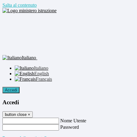
Salta al contenuto
Italiano
Italiano
English
Français
Accedi
Accedi
button close
×
Nome Utente
Password