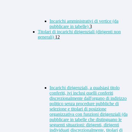
Incarichi amministrativi di vertice (da
pubblicare in tabelle)
3
Titolari di incarichi dirigenziali (dirigenti non
generali)
12
Incarichi dirigenziali, a qualsiasi titolo
conferiti, ivi inclusi quelli conferiti
discrezionalmente dall'organo di indirizzo
politico senza procedure pubbliche di
selezione e titolari di posizione
organizzativa con funzioni dirigenziali (da
pubblicare in tabelle che distinguano le
seguenti situazioni: dirigenti, dirigenti
individuati discrezionalmente, titolari di