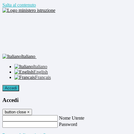
Salta al contenuto
Italiano
Italiano
English
Français
Accedi
Accedi
button close
×
Nome Utente
Password