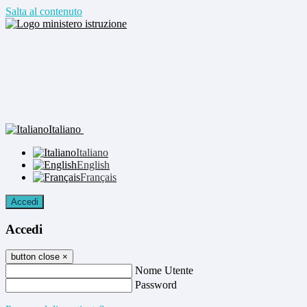
Salta al contenuto
Italiano
Italiano
English
Français
Accedi
Accedi
button close
×
Nome Utente
Password