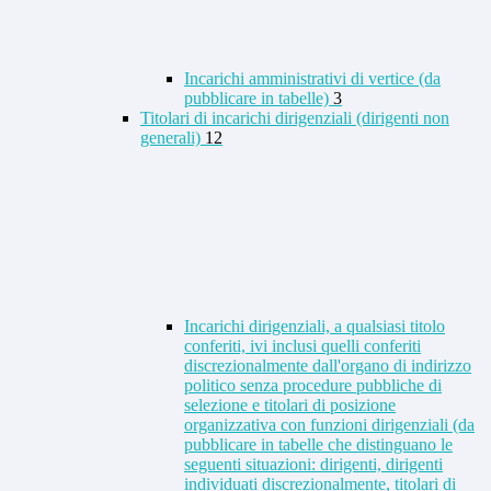
Incarichi amministrativi di vertice (da
pubblicare in tabelle)
3
Titolari di incarichi dirigenziali (dirigenti non
generali)
12
Incarichi dirigenziali, a qualsiasi titolo
conferiti, ivi inclusi quelli conferiti
discrezionalmente dall'organo di indirizzo
politico senza procedure pubbliche di
selezione e titolari di posizione
organizzativa con funzioni dirigenziali (da
pubblicare in tabelle che distinguano le
seguenti situazioni: dirigenti, dirigenti
individuati discrezionalmente, titolari di