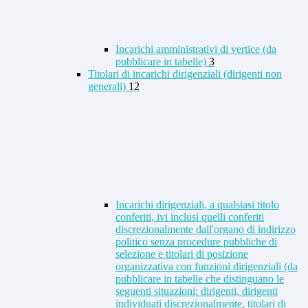
Incarichi amministrativi di vertice (da
pubblicare in tabelle)
3
Titolari di incarichi dirigenziali (dirigenti non
generali)
12
Incarichi dirigenziali, a qualsiasi titolo
conferiti, ivi inclusi quelli conferiti
discrezionalmente dall'organo di indirizzo
politico senza procedure pubbliche di
selezione e titolari di posizione
organizzativa con funzioni dirigenziali (da
pubblicare in tabelle che distinguano le
seguenti situazioni: dirigenti, dirigenti
individuati discrezionalmente, titolari di