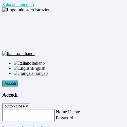
Salta al contenuto
Italiano
Italiano
English
Français
Accedi
Accedi
button close
×
Nome Utente
Password