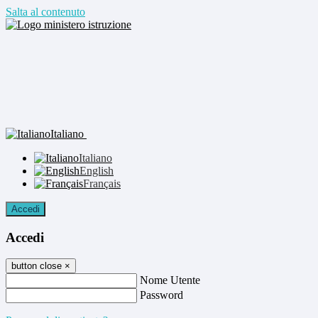
Salta al contenuto
Italiano
Italiano
English
Français
Accedi
Accedi
button close
×
Nome Utente
Password