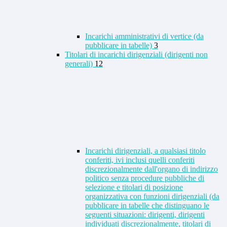
Incarichi amministrativi di vertice (da
pubblicare in tabelle)
3
Titolari di incarichi dirigenziali (dirigenti non
generali)
12
Incarichi dirigenziali, a qualsiasi titolo
conferiti, ivi inclusi quelli conferiti
discrezionalmente dall'organo di indirizzo
politico senza procedure pubbliche di
selezione e titolari di posizione
organizzativa con funzioni dirigenziali (da
pubblicare in tabelle che distinguano le
seguenti situazioni: dirigenti, dirigenti
individuati discrezionalmente, titolari di