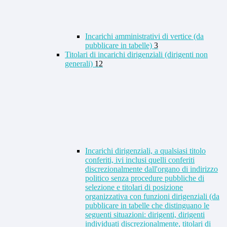
Incarichi amministrativi di vertice (da
pubblicare in tabelle)
3
Titolari di incarichi dirigenziali (dirigenti non
generali)
12
Incarichi dirigenziali, a qualsiasi titolo
conferiti, ivi inclusi quelli conferiti
discrezionalmente dall'organo di indirizzo
politico senza procedure pubbliche di
selezione e titolari di posizione
organizzativa con funzioni dirigenziali (da
pubblicare in tabelle che distinguano le
seguenti situazioni: dirigenti, dirigenti
individuati discrezionalmente, titolari di