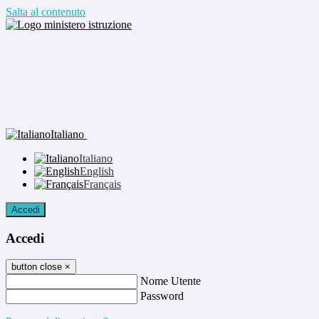
Salta al contenuto
Italiano
Italiano
English
Français
Accedi
Accedi
button close
×
Nome Utente
Password