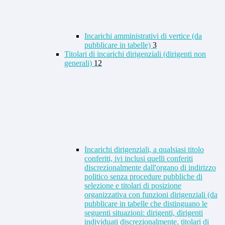
Incarichi amministrativi di vertice (da
pubblicare in tabelle)
3
Titolari di incarichi dirigenziali (dirigenti non
generali)
12
Incarichi dirigenziali, a qualsiasi titolo
conferiti, ivi inclusi quelli conferiti
discrezionalmente dall'organo di indirizzo
politico senza procedure pubbliche di
selezione e titolari di posizione
organizzativa con funzioni dirigenziali (da
pubblicare in tabelle che distinguano le
seguenti situazioni: dirigenti, dirigenti
individuati discrezionalmente, titolari di