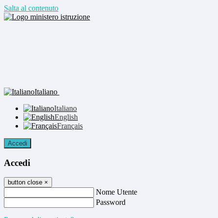
Salta al contenuto
Italiano
Italiano
English
Français
Accedi
Accedi
button close
×
Nome Utente
Password