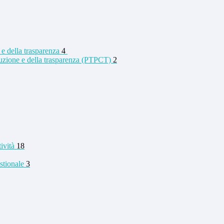
 e della trasparenza
4
rruzione e della trasparenza (PTPCT)
2
tività
18
stionale
3