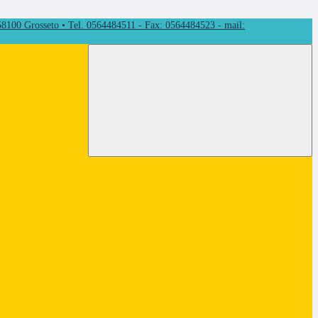
 58100 Grosseto • Tel. 0564484511 - Fax: 0564484523 - mail: