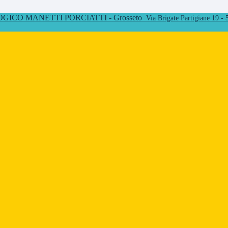
ICO MANETTI PORCIATTI - Grosseto
Via Brigate Partigiane 19 -