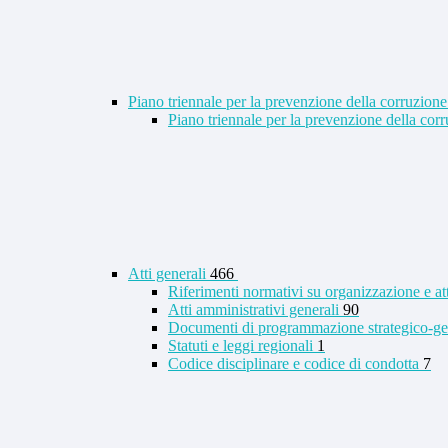
Piano triennale per la prevenzione della corruzione
Piano triennale per la prevenzione della co
Atti generali
466
Riferimenti normativi su organizzazione e at
Atti amministrativi generali
90
Documenti di programmazione strategico-ge
Statuti e leggi regionali
1
Codice disciplinare e codice di condotta
7