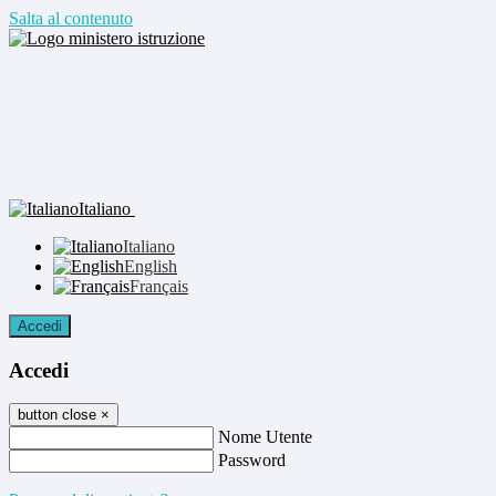
Salta al contenuto
Italiano
Italiano
English
Français
Accedi
Accedi
button close
×
Nome Utente
Password