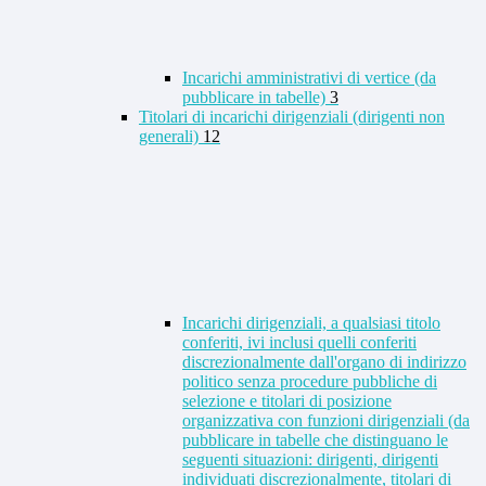
Incarichi amministrativi di vertice (da
pubblicare in tabelle)
3
Titolari di incarichi dirigenziali (dirigenti non
generali)
12
Incarichi dirigenziali, a qualsiasi titolo
conferiti, ivi inclusi quelli conferiti
discrezionalmente dall'organo di indirizzo
politico senza procedure pubbliche di
selezione e titolari di posizione
organizzativa con funzioni dirigenziali (da
pubblicare in tabelle che distinguano le
seguenti situazioni: dirigenti, dirigenti
individuati discrezionalmente, titolari di