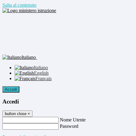
Salta al contenuto
Italiano
Italiano
English
Français
Accedi
Accedi
button close
×
Nome Utente
Password