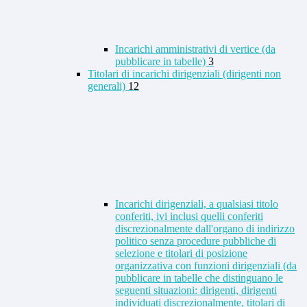
Incarichi amministrativi di vertice (da
pubblicare in tabelle)
3
Titolari di incarichi dirigenziali (dirigenti non
generali)
12
Incarichi dirigenziali, a qualsiasi titolo
conferiti, ivi inclusi quelli conferiti
discrezionalmente dall'organo di indirizzo
politico senza procedure pubbliche di
selezione e titolari di posizione
organizzativa con funzioni dirigenziali (da
pubblicare in tabelle che distinguano le
seguenti situazioni: dirigenti, dirigenti
individuati discrezionalmente, titolari di