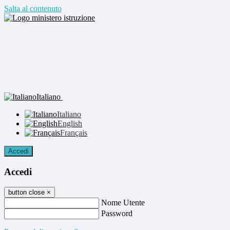
Salta al contenuto
Italiano
Italiano
English
Français
Accedi
Accedi
button close
×
Nome Utente
Password