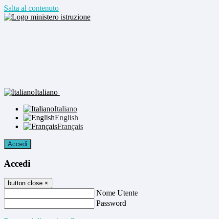
Salta al contenuto
Italiano
Italiano
English
Français
Accedi
Accedi
button close
×
Nome Utente
Password