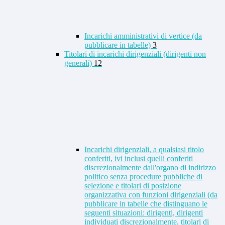
Incarichi amministrativi di vertice (da
pubblicare in tabelle)
3
Titolari di incarichi dirigenziali (dirigenti non
generali)
12
Incarichi dirigenziali, a qualsiasi titolo
conferiti, ivi inclusi quelli conferiti
discrezionalmente dall'organo di indirizzo
politico senza procedure pubbliche di
selezione e titolari di posizione
organizzativa con funzioni dirigenziali (da
pubblicare in tabelle che distinguano le
seguenti situazioni: dirigenti, dirigenti
individuati discrezionalmente, titolari di