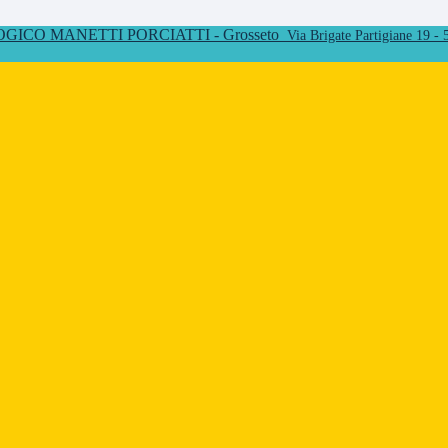
ICO MANETTI PORCIATTI - Grosseto
Via Brigate Partigiane 19 -