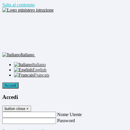
Salta al contenuto
Italiano
Italiano
English
Français
Accedi
Accedi
button close
×
Nome Utente
Password