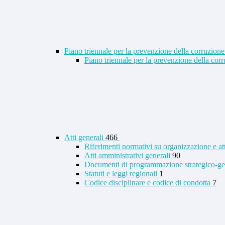
Piano triennale per la prevenzione della corruzione
Piano triennale per la prevenzione della co
Atti generali
466
Riferimenti normativi su organizzazione e at
Atti amministrativi generali
90
Documenti di programmazione strategico-ge
Statuti e leggi regionali
1
Codice disciplinare e codice di condotta
7