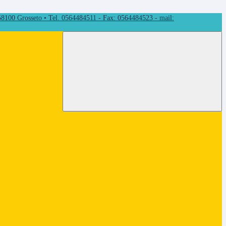
 58100 Grosseto • Tel. 0564484511 - Fax: 0564484523 - mail: