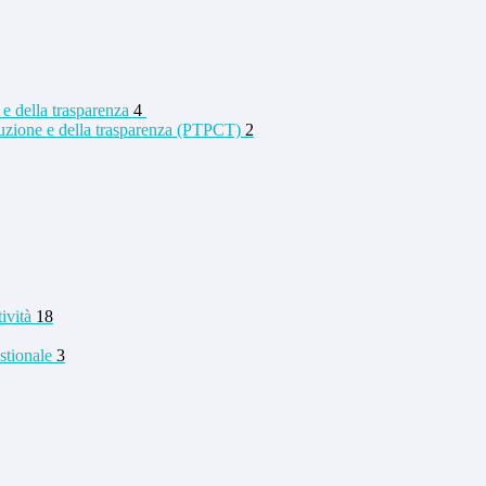
 e della trasparenza
4
rruzione e della trasparenza (PTPCT)
2
tività
18
stionale
3