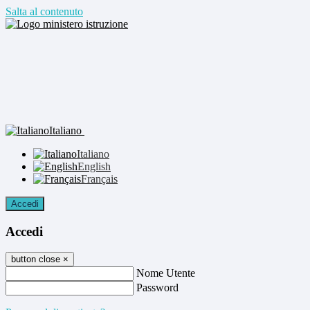
Salta al contenuto
Italiano
Italiano
English
Français
Accedi
Accedi
button close
×
Nome Utente
Password