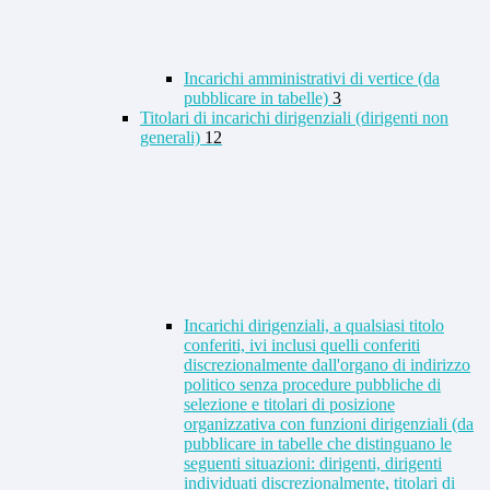
Incarichi amministrativi di vertice (da
pubblicare in tabelle)
3
Titolari di incarichi dirigenziali (dirigenti non
generali)
12
Incarichi dirigenziali, a qualsiasi titolo
conferiti, ivi inclusi quelli conferiti
discrezionalmente dall'organo di indirizzo
politico senza procedure pubbliche di
selezione e titolari di posizione
organizzativa con funzioni dirigenziali (da
pubblicare in tabelle che distinguano le
seguenti situazioni: dirigenti, dirigenti
individuati discrezionalmente, titolari di