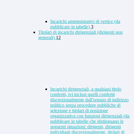
Incarichi amministrativi di vertice (da
pubblicare in tabelle)
3
Titolari di incarichi dirigenziali (dirigenti non
generali)
12
Incarichi dirigenziali, a qualsiasi titolo
conferiti, ivi inclusi quelli conferiti
discrezionalmente dall'organo di indirizzo
politico senza procedure pubbliche di
selezione e titolari di posizione
organizzativa con funzioni dirigenziali (da
pubblicare in tabelle che distinguano le
seguenti situazioni: dirigenti, dirigenti
individuati discrezionalmente, titolari di