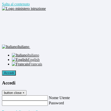
Salta al contenuto
Italiano
Italiano
English
Français
Accedi
Accedi
button close
×
Nome Utente
Password