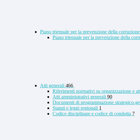
Piano triennale per la prevenzione della corruzione
Piano triennale per la prevenzione della co
Atti generali
466
Riferimenti normativi su organizzazione e at
Atti amministrativi generali
90
Documenti di programmazione strategico-ge
Statuti e leggi regionali
1
Codice disciplinare e codice di condotta
7