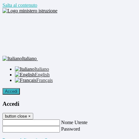
Salta al contenuto
Italiano
Italiano
English
Français
Accedi
Accedi
button close
×
Nome Utente
Password