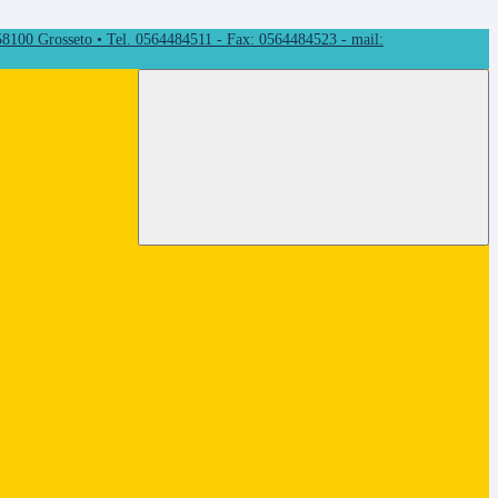
 58100 Grosseto • Tel. 0564484511 - Fax: 0564484523 - mail: