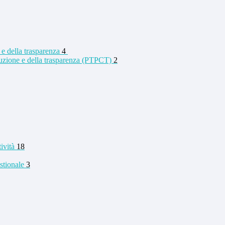
 e della trasparenza
4
rruzione e della trasparenza (PTPCT)
2
tività
18
stionale
3