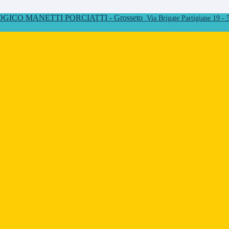
ICO MANETTI PORCIATTI - Grosseto
Via Brigate Partigiane 19 -