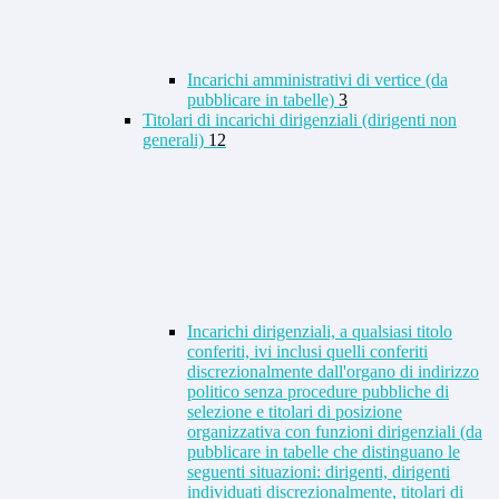
Incarichi amministrativi di vertice (da
pubblicare in tabelle)
3
Titolari di incarichi dirigenziali (dirigenti non
generali)
12
Incarichi dirigenziali, a qualsiasi titolo
conferiti, ivi inclusi quelli conferiti
discrezionalmente dall'organo di indirizzo
politico senza procedure pubbliche di
selezione e titolari di posizione
organizzativa con funzioni dirigenziali (da
pubblicare in tabelle che distinguano le
seguenti situazioni: dirigenti, dirigenti
individuati discrezionalmente, titolari di