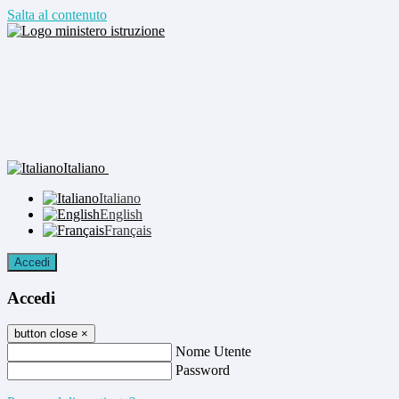
Salta al contenuto
Italiano
Italiano
English
Français
Accedi
Accedi
button close
×
Nome Utente
Password