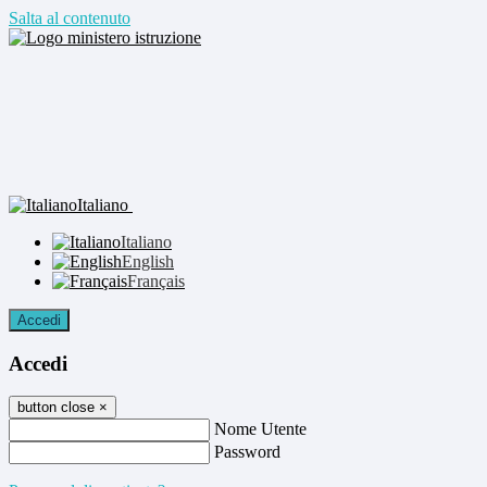
Salta al contenuto
Italiano
Italiano
English
Français
Accedi
Accedi
button close
×
Nome Utente
Password