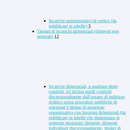
Incarichi amministrativi di vertice (da
pubblicare in tabelle)
3
Titolari di incarichi dirigenziali (dirigenti non
generali)
12
Incarichi dirigenziali, a qualsiasi titolo
conferiti, ivi inclusi quelli conferiti
discrezionalmente dall'organo di indirizzo
politico senza procedure pubbliche di
selezione e titolari di posizione
organizzativa con funzioni dirigenziali (da
pubblicare in tabelle che distinguano le
seguenti situazioni: dirigenti, dirigenti
individuati discrezionalmente, titolari di