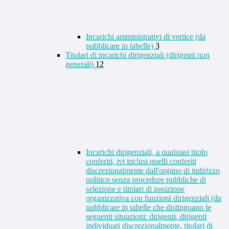
Incarichi amministrativi di vertice (da
pubblicare in tabelle)
3
Titolari di incarichi dirigenziali (dirigenti non
generali)
12
Incarichi dirigenziali, a qualsiasi titolo
conferiti, ivi inclusi quelli conferiti
discrezionalmente dall'organo di indirizzo
politico senza procedure pubbliche di
selezione e titolari di posizione
organizzativa con funzioni dirigenziali (da
pubblicare in tabelle che distinguano le
seguenti situazioni: dirigenti, dirigenti
individuati discrezionalmente, titolari di