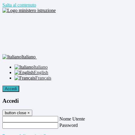
Salta al contenuto
Italiano
Italiano
English
Français
Accedi
Accedi
button close
×
Nome Utente
Password