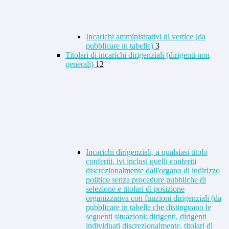
Incarichi amministrativi di vertice (da
pubblicare in tabelle)
3
Titolari di incarichi dirigenziali (dirigenti non
generali)
12
Incarichi dirigenziali, a qualsiasi titolo
conferiti, ivi inclusi quelli conferiti
discrezionalmente dall'organo di indirizzo
politico senza procedure pubbliche di
selezione e titolari di posizione
organizzativa con funzioni dirigenziali (da
pubblicare in tabelle che distinguano le
seguenti situazioni: dirigenti, dirigenti
individuati discrezionalmente, titolari di