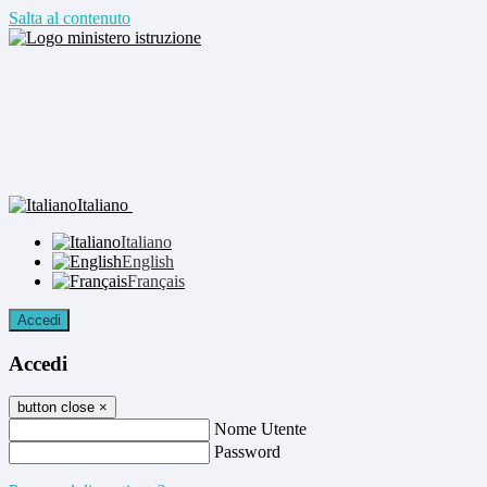
Salta al contenuto
Italiano
Italiano
English
Français
Accedi
Accedi
button close
×
Nome Utente
Password