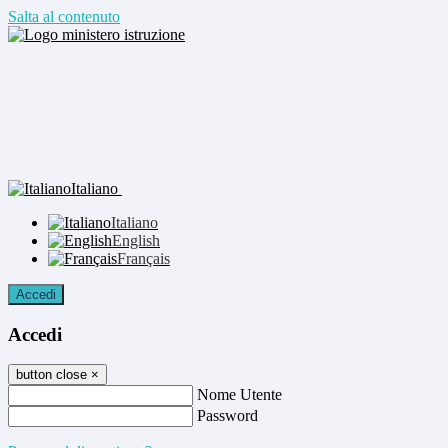
Salta al contenuto
Italiano
Italiano
English
Français
Accedi
Accedi
button close
×
Nome Utente
Password