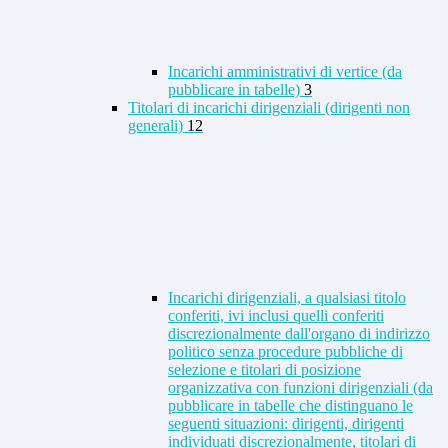
Incarichi amministrativi di vertice (da
pubblicare in tabelle)
3
Titolari di incarichi dirigenziali (dirigenti non
generali)
12
Incarichi dirigenziali, a qualsiasi titolo
conferiti, ivi inclusi quelli conferiti
discrezionalmente dall'organo di indirizzo
politico senza procedure pubbliche di
selezione e titolari di posizione
organizzativa con funzioni dirigenziali (da
pubblicare in tabelle che distinguano le
seguenti situazioni: dirigenti, dirigenti
individuati discrezionalmente, titolari di