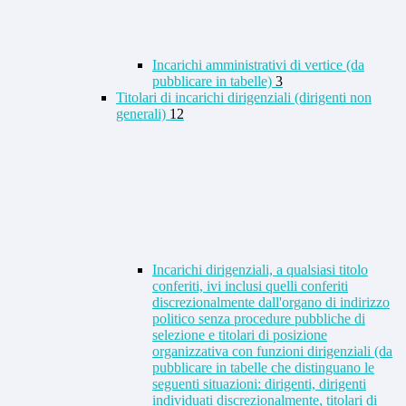
Incarichi amministrativi di vertice (da
pubblicare in tabelle)
3
Titolari di incarichi dirigenziali (dirigenti non
generali)
12
Incarichi dirigenziali, a qualsiasi titolo
conferiti, ivi inclusi quelli conferiti
discrezionalmente dall'organo di indirizzo
politico senza procedure pubbliche di
selezione e titolari di posizione
organizzativa con funzioni dirigenziali (da
pubblicare in tabelle che distinguano le
seguenti situazioni: dirigenti, dirigenti
individuati discrezionalmente, titolari di