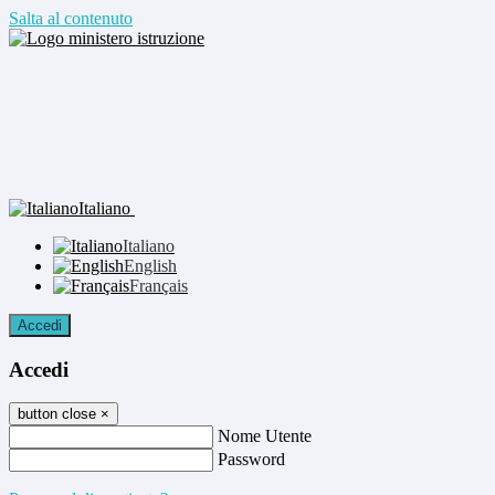
Salta al contenuto
Italiano
Italiano
English
Français
Accedi
Accedi
button close
×
Nome Utente
Password