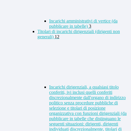
Incarichi amministrativi di vertice (da
pubblicare in tabelle)
3
Titolari di incarichi dirigenziali (dirigenti non
generali)
12
Incarichi dirigenziali, a qualsiasi titolo
conferiti, ivi inclusi quelli conferiti
discrezionalmente dall'organo di indirizzo
politico senza procedure pubbliche di
selezione e titolari di posizione
organizzativa con funzioni dirigenziali (da
pubblicare in tabelle che distinguano le
seguenti situazioni: dirigenti, dirigenti
individuati discrezionalmente, titolari di