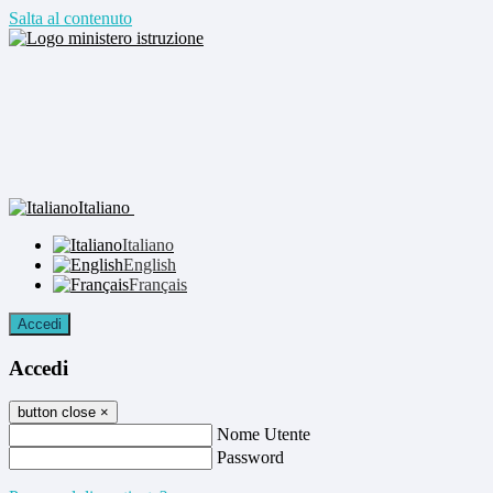
Salta al contenuto
Italiano
Italiano
English
Français
Accedi
Accedi
button close
×
Nome Utente
Password