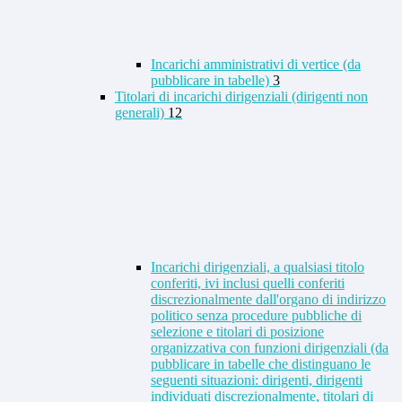
Incarichi amministrativi di vertice (da
pubblicare in tabelle)
3
Titolari di incarichi dirigenziali (dirigenti non
generali)
12
Incarichi dirigenziali, a qualsiasi titolo
conferiti, ivi inclusi quelli conferiti
discrezionalmente dall'organo di indirizzo
politico senza procedure pubbliche di
selezione e titolari di posizione
organizzativa con funzioni dirigenziali (da
pubblicare in tabelle che distinguano le
seguenti situazioni: dirigenti, dirigenti
individuati discrezionalmente, titolari di