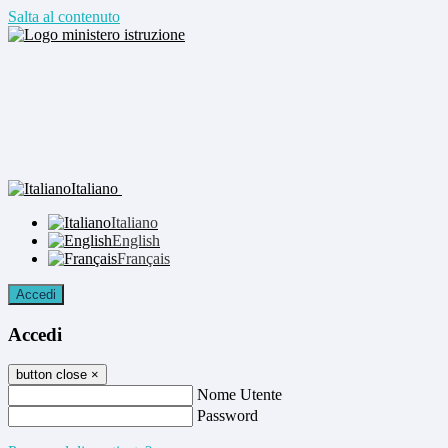
Salta al contenuto
Italiano
Italiano
English
Français
Accedi
Accedi
button close
×
Nome Utente
Password