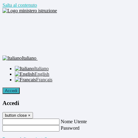
Salta al contenuto
Italiano
Italiano
English
Français
Accedi
Accedi
button close
×
Nome Utente
Password