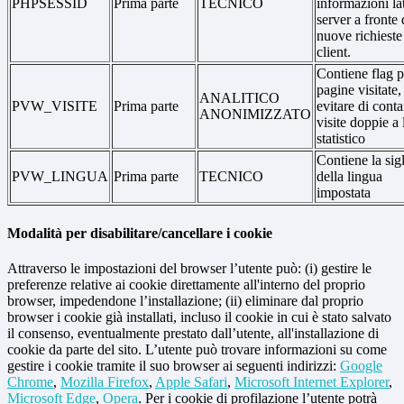
PHPSESSID
Prima parte
TECNICO
informazioni la
server a fronte 
nuove richieste
client.
Contiene flag p
pagine visitate,
ANALITICO
PVW_VISITE
Prima parte
evitare di conta
ANONIMIZZATO
visite doppie a 
statistico
Contiene la sig
PVW_LINGUA
Prima parte
TECNICO
della lingua
impostata
Modalità per disabilitare/cancellare i cookie
Attraverso le impostazioni del browser l’utente può: (i) gestire le
preferenze relative ai cookie direttamente all'interno del proprio
browser, impedendone l’installazione; (ii) eliminare dal proprio
browser i cookie già installati, incluso il cookie in cui è stato salvato
il consenso, eventualmente prestato dall’utente, all'installazione di
cookie da parte del sito. L’utente può trovare informazioni su come
gestire i cookie tramite il suo browser ai seguenti indirizzi:
Google
Chrome
,
Mozilla Firefox
,
Apple Safari
,
Microsoft Internet Explorer
,
Microsoft Edge
,
Opera
. Per i cookie di profilazione l’utente potrà