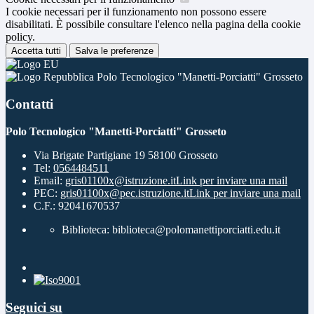
I cookie necessari per il funzionamento non possono essere
disabilitati. È possibile consultare l'elenco nella pagina della cookie
policy.
Accetta tutti
Salva le preferenze
Polo Tecnologico "Manetti-Porciatti" Grosseto
Contatti
Polo Tecnologico "Manetti-Porciatti" Grosseto
Via Brigate Partigiane 19 58100 Grosseto
Tel:
0564484511
Email:
gris01100x@istruzione.it
Link per inviare una mail
PEC:
gris01100x@pec.istruzione.it
Link per inviare una mail
C.F.: 92041670537
Biblioteca: biblioteca@polomanettiporciatti.edu.it
Seguici su