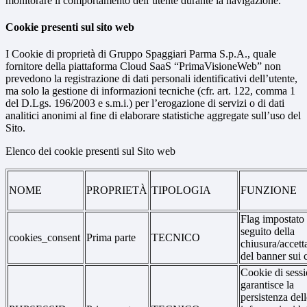
monitorare il comportamento dell’utente durante la navigazione.
Cookie presenti sul sito web
I Cookie di proprietà di Gruppo Spaggiari Parma S.p.A., quale
fornitore della piattaforma Cloud SaaS “PrimaVisioneWeb” non
prevedono la registrazione di dati personali identificativi dell’utente,
ma solo la gestione di informazioni tecniche (cfr. art. 122, comma 1
del D.Lgs. 196/2003 e s.m.i.) per l’erogazione di servizi o di dati
analitici anonimi al fine di elaborare statistiche aggregate sull’uso del
Sito.
Elenco dei cookie presenti sul Sito web
NOME
PROPRIETÀ
TIPOLOGIA
FUNZIONE
Flag impostato
seguito della
cookies_consent
Prima parte
TECNICO
chiusura/accett
del banner sui 
Cookie di sessi
garantisce la
persistenza dell