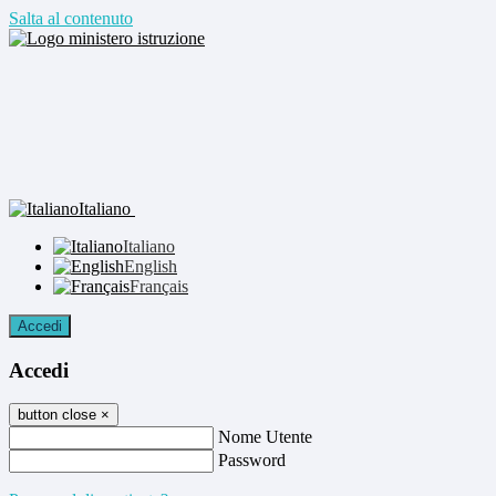
Salta al contenuto
Italiano
Italiano
English
Français
Accedi
Accedi
button close
×
Nome Utente
Password