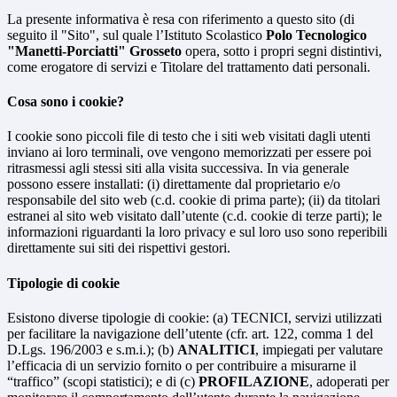
La presente informativa è resa con riferimento a questo sito (di
seguito il "Sito", sul quale l’Istituto Scolastico
Polo Tecnologico
"Manetti-Porciatti" Grosseto
opera, sotto i propri segni distintivi,
come erogatore di servizi e Titolare del trattamento dati personali.
Cosa sono i cookie?
I cookie sono piccoli file di testo che i siti web visitati dagli utenti
inviano ai loro terminali, ove vengono memorizzati per essere poi
ritrasmessi agli stessi siti alla visita successiva. In via generale
possono essere installati: (i) direttamente dal proprietario e/o
responsabile del sito web (c.d. cookie di prima parte); (ii) da titolari
estranei al sito web visitato dall’utente (c.d. cookie di terze parti); le
informazioni riguardanti la loro privacy e sul loro uso sono reperibili
direttamente sui siti dei rispettivi gestori.
Tipologie di cookie
Esistono diverse tipologie di cookie: (a) TECNICI, servizi utilizzati
per facilitare la navigazione dell’utente (cfr. art. 122, comma 1 del
D.Lgs. 196/2003 e s.m.i.); (b)
ANALITICI
, impiegati per valutare
l’efficacia di un servizio fornito o per contribuire a misurarne il
“traffico” (scopi statistici); e di (c)
PROFILAZIONE
, adoperati per