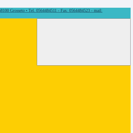
 58100 Grosseto • Tel. 0564484511 - Fax: 0564484523 - mail: