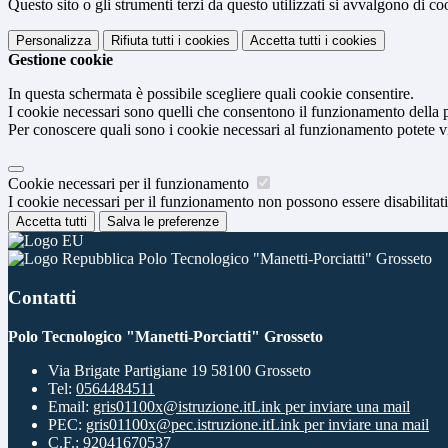
Questo sito o gli strumenti terzi da questo utilizzati si avvalgono di coo
Personalizza
Rifiuta tutti
i cookies
Accetta tutti
i cookies
Gestione cookie
In questa schermata è possibile scegliere quali cookie consentire.
I cookie necessari sono quelli che consentono il funzionamento della pi
Per conoscere quali sono i cookie necessari al funzionamento potete v
Cookie necessari per il funzionamento
I cookie necessari per il funzionamento non possono essere disabilitati.
Accetta tutti
Salva le preferenze
Polo Tecnologico "Manetti-Porciatti" Grosseto
Contatti
Polo Tecnologico "Manetti-Porciatti" Grosseto
Via Brigate Partigiane 19 58100 Grosseto
Tel:
0564484511
Email:
gris01100x@istruzione.it
Link per inviare una mail
PEC:
gris01100x@pec.istruzione.it
Link per inviare una mail
C.F.: 92041670537