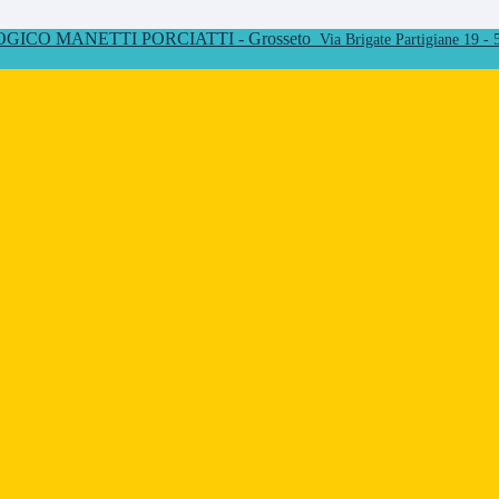
ICO MANETTI PORCIATTI - Grosseto
Via Brigate Partigiane 19 -