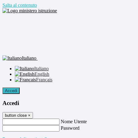
Salta al contenuto
Italiano
Italiano
English
Français
Accedi
Accedi
button close
×
Nome Utente
Password