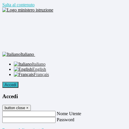
Salta al contenuto
Italiano
Italiano
English
Français
Accedi
Accedi
button close
×
Nome Utente
Password