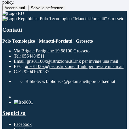
policy.
Accetta tutti
Salva le preferenze
Polo Tecnologico "Manetti-Porciatti" Grosseto
Contatti
Polo Tecnologico "Manetti-Porciatti" Grosseto
Via Brigate Partigiane 19 58100 Grosseto
Tel:
0564484511
Email:
gris01100x@istruzione.it
Link per inviare una mail
PEC:
gris01100x@pec.istruzione.it
Link per inviare una mail
C.F.: 92041670537
Biblioteca: biblioteca@polomanettiporciatti.edu.it
Seguici su
Facebook