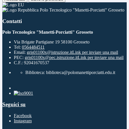
Polo Tecnologico "Manetti-Porciatti" Grosseto
Contatti
Polo Tecnologico "Manetti-Porciatti" Grosseto
Via Brigate Partigiane 19 58100 Grosseto
Tel:
0564484511
Email:
gris01100x@istruzione.it
Link per inviare una mail
PEC:
gris01100x@pec.istruzione.it
Link per inviare una mail
C.F.: 92041670537
Biblioteca: biblioteca@polomanettiporciatti.edu.it
Seguici su
Facebook
Instagram