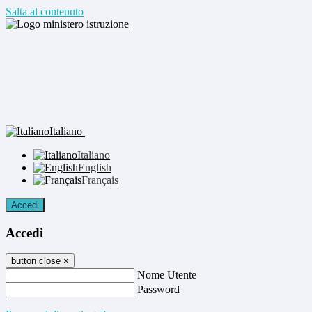
Salta al contenuto
Italiano
Italiano
English
Français
Accedi
Accedi
button close
×
Nome Utente
Password