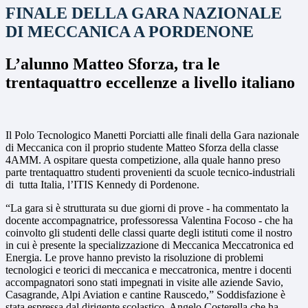
FINALE DELLA GARA NAZIONALE
DI MECCANICA A PORDENONE
L’alunno Matteo Sforza, tra le
trentaquattro eccellenze a livello italiano
Il Polo Tecnologico Manetti Porciatti alle finali della Gara nazionale
di Meccanica con il proprio studente Matteo Sforza della classe
4AMM. A ospitare questa competizione, alla quale hanno preso
parte trentaquattro studenti provenienti da scuole tecnico-industriali
di tutta Italia, l’ITIS Kennedy di Pordenone.
“La gara si è strutturata su due giorni di prove - ha commentato la
docente accompagnatrice, professoressa Valentina Focoso - che ha
coinvolto gli studenti delle classi quarte degli istituti come il nostro
in cui è presente la specializzazione di Meccanica Meccatronica ed
Energia. Le prove hanno previsto la risoluzione di problemi
tecnologici e teorici di meccanica e meccatronica, mentre i docenti
accompagnatori sono stati impegnati in visite alle aziende Savio,
Casagrande, Alpi Aviation e cantine Rauscedo,” Soddisfazione è
stata espressa dal dirigente scolastico, Angelo Costerella che ha