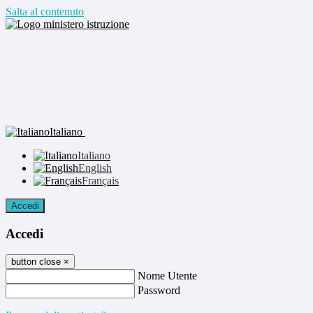
Salta al contenuto
Italiano
Italiano
English
Français
Accedi
Accedi
button close
×
Nome Utente
Password