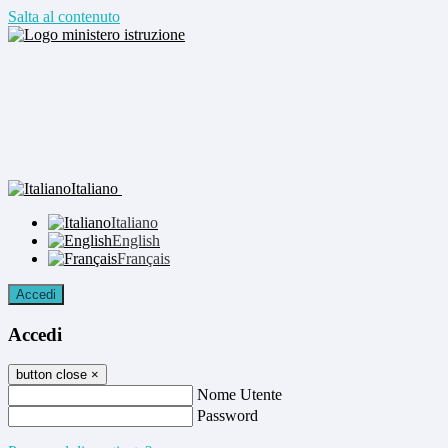
Salta al contenuto
Italiano
Italiano
English
Français
Accedi
Accedi
button close
×
Nome Utente
Password