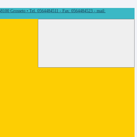
 58100 Grosseto • Tel. 0564484511 - Fax: 0564484523 - mail: