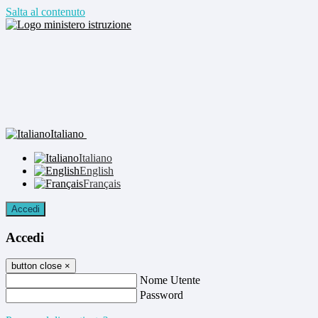
Salta al contenuto
Italiano
Italiano
English
Français
Accedi
Accedi
button close
×
Nome Utente
Password