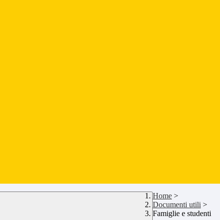
Home
>
Documenti utili
>
Famiglie e studenti