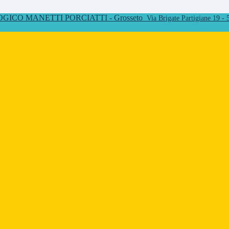
ICO MANETTI PORCIATTI - Grosseto
Via Brigate Partigiane 19 -