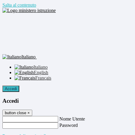
Salta al contenuto
Italiano
Italiano
English
Français
Accedi
Accedi
button close
×
Nome Utente
Password