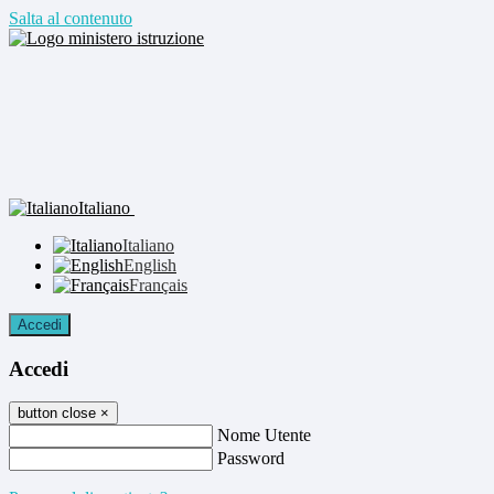
Salta al contenuto
Italiano
Italiano
English
Français
Accedi
Accedi
button close
×
Nome Utente
Password