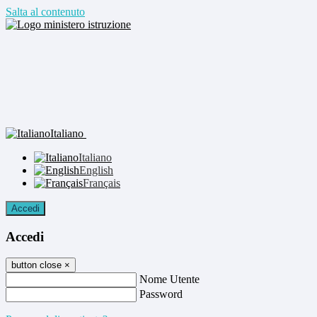
Salta al contenuto
Italiano
Italiano
English
Français
Accedi
Accedi
button close
×
Nome Utente
Password