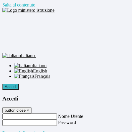
Salta al contenuto
Italiano
Italiano
English
Français
Accedi
Accedi
button close
×
Nome Utente
Password