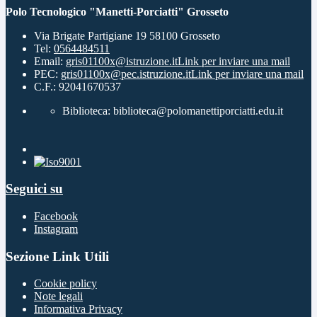
Polo Tecnologico "Manetti-Porciatti" Grosseto
Via Brigate Partigiane 19 58100 Grosseto
Tel:
0564484511
Email:
gris01100x@istruzione.it
Link per inviare una mail
PEC:
gris01100x@pec.istruzione.it
Link per inviare una mail
C.F.: 92041670537
Biblioteca: biblioteca@polomanettiporciatti.edu.it
Seguici su
Facebook
Instagram
Sezione Link Utili
Cookie policy
Note legali
Informativa Privacy