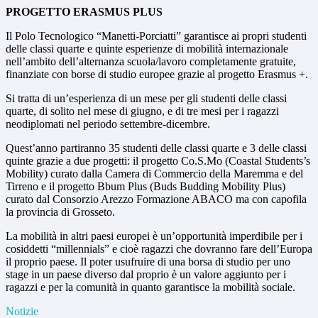
PROGETTO ERASMUS PLUS
Il Polo Tecnologico “Manetti-Porciatti” garantisce ai propri studenti
delle classi quarte e quinte esperienze di mobilità internazionale
nell’ambito dell’alternanza scuola/lavoro completamente gratuite,
finanziate con borse di studio europee grazie al progetto Erasmus +.
Si tratta di un’esperienza di un mese per gli studenti delle classi
quarte, di solito nel mese di giugno, e di tre mesi per i ragazzi
neodiplomati nel periodo settembre-dicembre.
Quest’anno partiranno 35 studenti delle classi quarte e 3 delle classi
quinte grazie a due progetti: il progetto Co.S.Mo (Coastal Students’s
Mobility) curato dalla Camera di Commercio della Maremma e del
Tirreno e il progetto Bbum Plus (Buds Budding Mobility Plus)
curato dal Consorzio Arezzo Formazione ABACO ma con capofila
la provincia di Grosseto.
La mobilità in altri paesi europei è un’opportunità imperdibile per i
cosiddetti “millennials” e cioè ragazzi che dovranno fare dell’Europa
il proprio paese. Il poter usufruire di una borsa di studio per uno
stage in un paese diverso dal proprio è un valore aggiunto per i
ragazzi e per la comunità in quanto garantisce la mobilità sociale.
Notizie