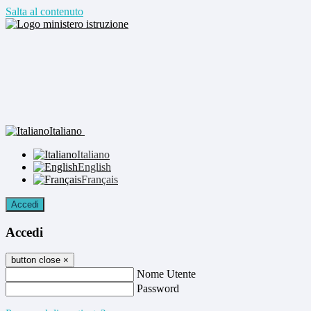
Salta al contenuto
Italiano
Italiano
English
Français
Accedi
Accedi
button close
×
Nome Utente
Password