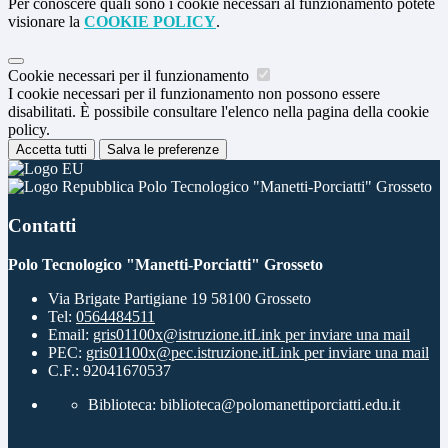
Per conoscere quali sono i cookie necessari al funzionamento potete
visionare la
COOKIE POLICY
.
Cookie necessari per il funzionamento
I cookie necessari per il funzionamento non possono essere
disabilitati. È possibile consultare l'elenco nella pagina della cookie
policy.
Accetta tutti
Salva le preferenze
Polo Tecnologico "Manetti-Porciatti" Grosseto
Contatti
Polo Tecnologico "Manetti-Porciatti" Grosseto
Via Brigate Partigiane 19 58100 Grosseto
Tel:
0564484511
Email:
gris01100x@istruzione.it
Link per inviare una mail
PEC:
gris01100x@pec.istruzione.it
Link per inviare una mail
C.F.: 92041670537
Biblioteca: biblioteca@polomanettiporciatti.edu.it