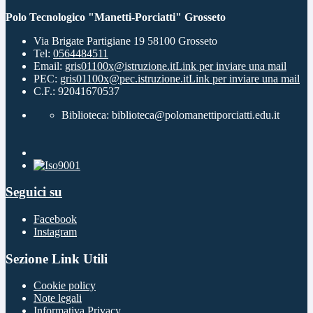
Polo Tecnologico "Manetti-Porciatti" Grosseto
Via Brigate Partigiane 19 58100 Grosseto
Tel:
0564484511
Email:
gris01100x@istruzione.it
Link per inviare una mail
PEC:
gris01100x@pec.istruzione.it
Link per inviare una mail
C.F.: 92041670537
Biblioteca: biblioteca@polomanettiporciatti.edu.it
Seguici su
Facebook
Instagram
Sezione Link Utili
Cookie policy
Note legali
Informativa Privacy