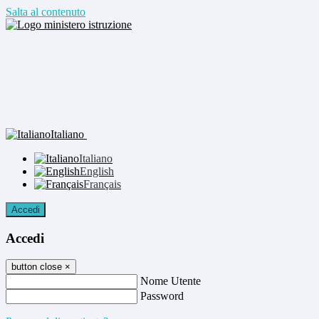
Salta al contenuto
Italiano
Italiano
English
Français
Accedi
Accedi
button close
×
Nome Utente
Password