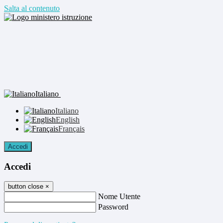
Salta al contenuto
Italiano
Italiano
English
Français
Accedi
Accedi
button close
×
Nome Utente
Password