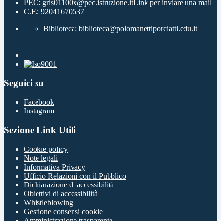
PEC:
gris01100x@pec.istruzione.it
Link per inviare una mail
C.F.: 92041670537
Biblioteca: biblioteca@polomanettiporciatti.edu.it
Seguici su
Facebook
Instagram
Sezione Link Utili
Cookie policy
Note legali
Informativa Privacy
Ufficio Relazioni con il Pubblico
Dichiarazione di accessibilità
Obiettivi di accessibilità
Whistleblowing
Gestione consensi cookie
Amministrazione trasparente